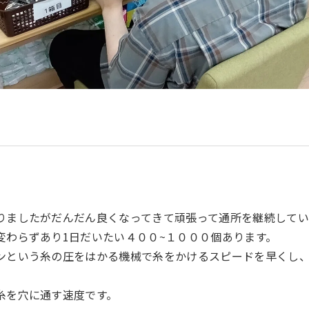
りましたがだんだん良くなってきて頑張って通所を継続してい
変わらずあり1日だいたい４００~１０００個あります。
ンという糸の圧をはかる機械で糸をかけるスピードを早くし
糸を穴に通す速度です。