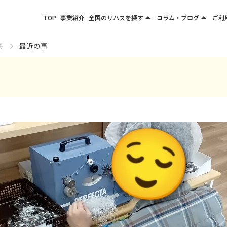
arrow_drop_up
arrow_drop_up
TOP
事業紹介
全国のリハスを探す
コラム・ブログ
ご利
関東エリア
お役立ちコラム
覧
最近の事
東北エリア
事業所ブログ
甲信越エリア
北陸エリア
東海エリア
関西エリア
四国・九州エリア