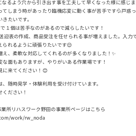
になるよう穴から引き出す事を工夫して早くなった様に感じま
ってしまう時があったり臨機応変に動く事が苦手です💦戸惑
いきたいです。
業で１個は苦手なのがあるので減らしたいです！
、送迎表の作成、商品受注を任せられる事が増えました。入力
えられるように頑張りたいです😌
増え、柔軟な対応してくれるのが多くなりました！✨
変な面もありますが、やりがいある作業場です！
見に来てください！😊
は、随時見学・体験利用を受け付けています。
せください！
事業所リハスワーク野田の事業所ページはこちら
k.com/work/rw_noda