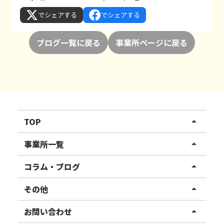
でシェアする
でシェアする
ブログ一覧に戻る
事業所ページに戻る
TOP
arrow_drop_up
リハスワーク
事業所一覧
arrow_drop_up
リハスファーム
関東エリア
コラム・ブログ
arrow_drop_up
東北エリア
事業所ブログ
その他
arrow_drop_up
甲信越エリア
ご利用者様の声
お知らせ
お問い合わせ
arrow_drop_up