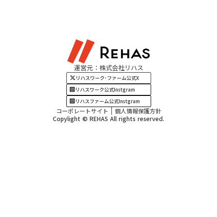
北陸エリア
お役立ちコラム
よくある質問
資料請求
東海エリア
見学・相談
関西エリア
運営元：株式会社リハス
四国・九州エリア
リハスワーク･ファーム公式X
リハスワーク公式Instgram
リハスファーム公式Instgram
コーポレートサイト
個人情報保護方針
Copylight © REHAS All rights reserved.