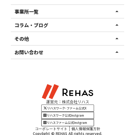
リハスワーク
事業所一覧
arrow_drop_up
リハスファーム
関東エリア
コラム・ブログ
arrow_drop_up
東北エリア
事業所ブログ
その他
arrow_drop_up
甲信越エリア
ご利用者様の声
お知らせ
お問い合わせ
arrow_drop_up
北陸エリア
お役立ちコラム
よくある質問
資料請求
東海エリア
見学・相談
関西エリア
運営元：株式会社リハス
四国・九州エリア
リハスワーク･ファーム公式X
リハスワーク公式Instgram
リハスファーム公式Instgram
コーポレートサイト
個人情報保護方針
Copylight © REHAS All rights reserved.