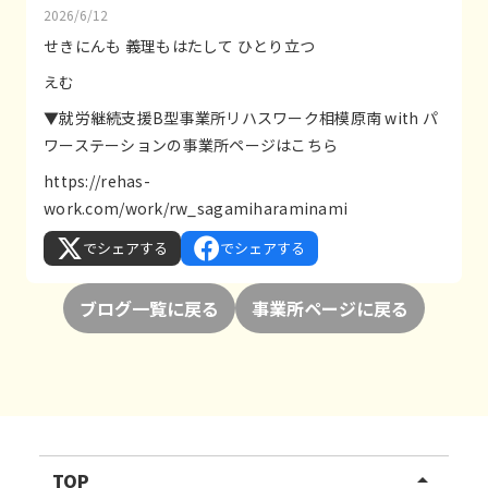
2026/6/12
せきにんも 義理もはたして ひとり立つ
えむ
▼就労継続支援B型事業所リハスワーク相模原南 with パ
ワーステーションの事業所ページはこちら
https://rehas-
work.com/work/rw_sagamiharaminami
でシェアする
でシェアする
ブログ一覧に戻る
事業所ページに戻る
TOP
arrow_drop_up