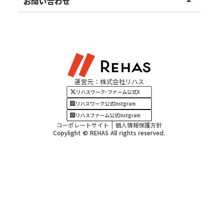
お知らせ
お問い合わせ
arrow_drop_up
北陸エリア
お役立ちコラム
よくある質問
資料請求
東海エリア
見学・相談
関西エリア
運営元：株式会社リハス
四国・九州エリア
リハスワーク･ファーム公式X
リハスワーク公式Instgram
リハスファーム公式Instgram
コーポレートサイト
個人情報保護方針
Copylight © REHAS All rights reserved.