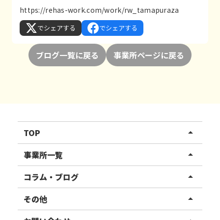
https://rehas-work.com/work/rw_tamapuraza
でシェアする
でシェアする
ブログ一覧に戻る
事業所ページに戻る
TOP
arrow_drop_up
リハスワーク
事業所一覧
arrow_drop_up
リハスファーム
関東エリア
コラム・ブログ
arrow_drop_up
東北エリア
事業所ブログ
その他
arrow_drop_up
甲信越エリア
ご利用者様の声