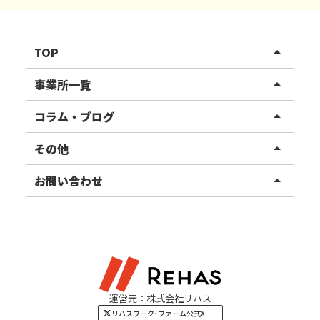
TOP
arrow_drop_up
リハスワーク
事業所一覧
arrow_drop_up
リハスファーム
関東エリア
コラム・ブログ
arrow_drop_up
東北エリア
事業所ブログ
その他
arrow_drop_up
甲信越エリア
ご利用者様の声
お知らせ
お問い合わせ
arrow_drop_up
北陸エリア
お役立ちコラム
よくある質問
資料請求
東海エリア
見学・相談
関西エリア
運営元：株式会社リハス
四国・九州エリア
リハスワーク･ファーム公式X