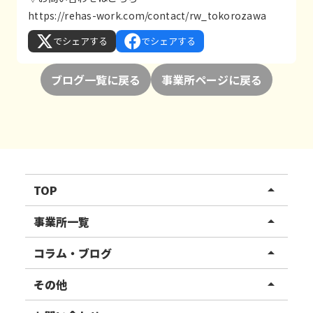
https://rehas-work.com/contact/rw_tokorozawa
でシェアする
でシェアする
ブログ一覧に戻る
事業所ページに戻る
TOP
arrow_drop_up
リハスワーク
事業所一覧
arrow_drop_up
リハスファーム
関東エリア
コラム・ブログ
arrow_drop_up
東北エリア
事業所ブログ
その他
arrow_drop_up
甲信越エリア
ご利用者様の声