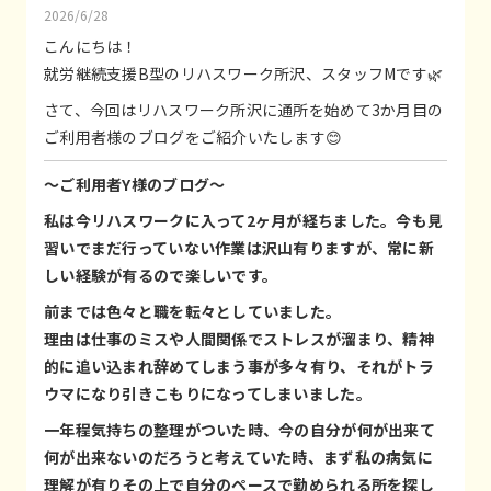
2026/6/28
こんにちは！
就労継続支援B型のリハスワーク所沢、スタッフMです🌿
さて、今回はリハスワーク所沢に通所を始めて3か月目の
ご利用者様のブログをご紹介いたします😊
〜ご利用者Y様のブログ〜
私は今リハスワークに入って2ヶ月が経ちました。今も見
習いでまだ行っていない作業は沢山有りますが、常に新
しい経験が有るので楽しいです。
前までは色々と職を転々としていました。
理由は仕事のミスや人間関係でストレスが溜まり、精神
的に追い込まれ辞めてしまう事が多々有り、それがトラ
ウマになり引きこもりになってしまいました。
一年程気持ちの整理がついた時、今の自分が何が出来て
何が出来ないのだろうと考えていた時、まず私の病気に
理解が有りその上で自分のペースで勤められる所を探し