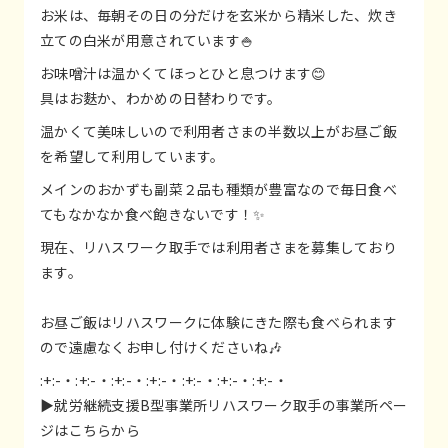
お米は、毎朝その日の分だけを玄米から精米した、炊き
立ての白米が用意されています🍚
お味噌汁は温かくてほっとひと息つけます😊
具はお麩か、わかめの日替わりです。
温かくて美味しいので利用者さまの半数以上がお昼ご飯
を希望して利用しています。
メインのおかずも副菜２品も種類が豊富なので毎日食べ
てもなかなか食べ飽きないです！✨
現在、リハスワーク取手では利用者さまを募集しており
ます。
お昼ご飯はリハスワークに体験にきた際も食べられます
ので遠慮なくお申し付けくださいね🎶
:+:-・:+:-・:+:-・:+:-・:+:-・:+:-・:+:-・
▶就労継続支援B型事業所リハスワーク取手の事業所ペー
ジは
こちらから