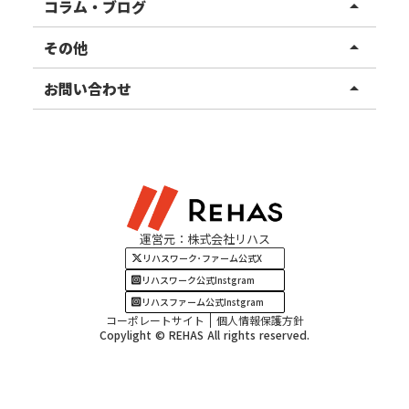
リハスファーム
関東エリア
コラム・ブログ
arrow_drop_up
東北エリア
事業所ブログ
その他
arrow_drop_up
甲信越エリア
ご利用者様の声
お知らせ
お問い合わせ
arrow_drop_up
北陸エリア
お役立ちコラム
よくある質問
資料請求
東海エリア
見学・相談
関西エリア
運営元：株式会社リハス
四国・九州エリア
リハスワーク･ファーム公式X
リハスワーク公式Instgram
リハスファーム公式Instgram
コーポレートサイト
個人情報保護方針
Copylight © REHAS All rights reserved.