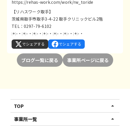
https://rehas-work.com/work/rw_toride
【リハスワーク取手】
茨城県取手市取手3-4-22 取手クリニックビル2階
TEL：0297-79-6102
:+:-・:+:-・:+:-・:+:-・:+:-・:+:-・:+:-・
でシェアする
でシェアする
ブログ一覧に戻る
事業所ページに戻る
TOP
arrow_drop_up
リハスワーク
事業所一覧
arrow_drop_up