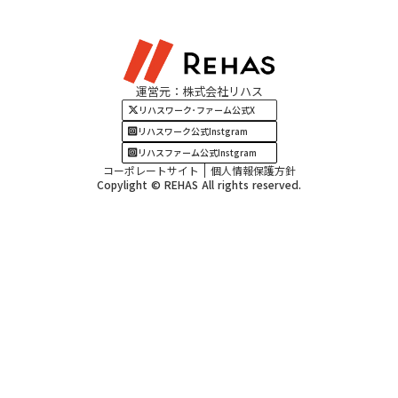
東海エリア
見学・相談
関西エリア
運営元：株式会社リハス
四国・九州エリア
リハスワーク･ファーム公式X
リハスワーク公式Instgram
リハスファーム公式Instgram
コーポレートサイト
個人情報保護方針
Copylight © REHAS All rights reserved.