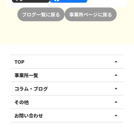
ブログ一覧に戻る
事業所ページに戻る
TOP
arrow_drop_up
リハスワーク
事業所一覧
arrow_drop_up
リハスファーム
関東エリア
コラム・ブログ
arrow_drop_up
東北エリア
事業所ブログ
その他
arrow_drop_up
甲信越エリア
ご利用者様の声
お知らせ
お問い合わせ
arrow_drop_up
北陸エリア
お役立ちコラム
よくある質問
資料請求