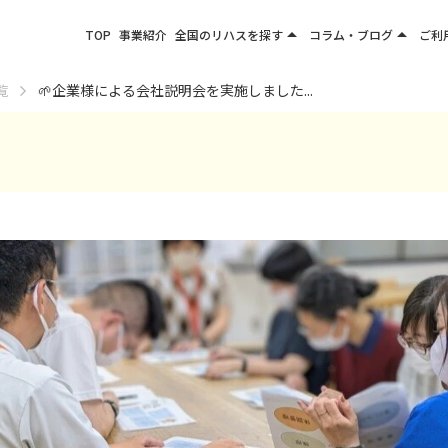
arrow_drop_up
arrow_drop_up
TOP
事業紹介
全国のリハスを探す
コラム・ブログ
ご利
関東エリア
お役立ちコラム
覧
🌱企業様による会社説明会を実施しました...
東北エリア
事業所ブログ
甲信越エリア
北陸エリア
東海エリア
関西エリア
四国・九州エリア