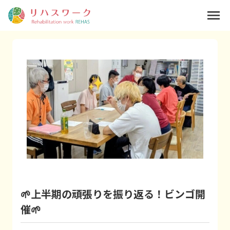
menu
🌱上半期の頑張りを振り返る！ビンゴ開
催🌱