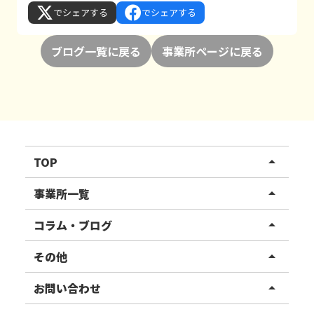
でシェアする
でシェアする
ブログ一覧に戻る
事業所ページに戻る
TOP
arrow_drop_up
リハスワーク
事業所一覧
arrow_drop_up
リハスファーム
関東エリア
コラム・ブログ
arrow_drop_up
東北エリア
事業所ブログ
その他
arrow_drop_up
甲信越エリア
ご利用者様の声
お知らせ
お問い合わせ
arrow_drop_up
北陸エリア