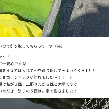
いので針を取ってもらってます（笑）
た～！！！
て一安心です😂
餌を変えては入れて～を繰り返して…ようやくHit！！
た青魚！シマアジが釣れました～！！！✨
果は私が３匹、旦那さんが８匹と大量です☺
いただき、残りの５匹はお家で捌きました！