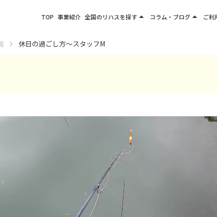
arrow_drop_up
arrow_drop_up
TOP
事業紹介
全国のリハスを探す
コラム・ブログ
ご利
関東エリア
お役立ちコラム
覧
休日の過ごし方～スタッフM
東北エリア
事業所ブログ
甲信越エリア
北陸エリア
東海エリア
関西エリア
四国・九州エリア