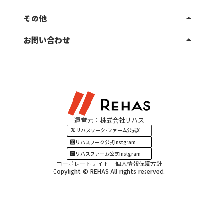
東北エリア
事業所ブログ
その他
arrow_drop_up
甲信越エリア
ご利用者様の声
お知らせ
お問い合わせ
arrow_drop_up
北陸エリア
お役立ちコラム
よくある質問
資料請求
東海エリア
見学・相談
関西エリア
運営元：株式会社リハス
四国・九州エリア
リハスワーク･ファーム公式X
リハスワーク公式Instgram
リハスファーム公式Instgram
コーポレートサイト
個人情報保護方針
Copylight © REHAS All rights reserved.