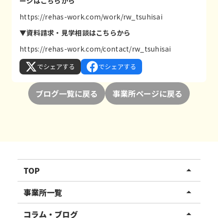
ージはこちらから
https://rehas-work.com/work/rw_tsuhisai
▼資料請求・見学相談はこちらから
https://rehas-work.com/contact/rw_tsuhisai
でシェアする
でシェアする
ブログ一覧に戻る
事業所ページに戻る
TOP
arrow_drop_up
リハスワーク
事業所一覧
arrow_drop_up
リハスファーム
関東エリア
コラム・ブログ
arrow_drop_up