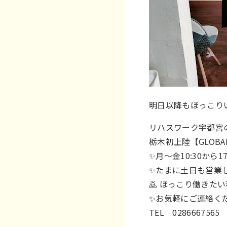
明日以降もほっこりい
リハスワーク宇都
栃木初上陸【GLOBAL
✨月〜金10:30から1
✨たまに土日も営業
🙇 ほっこり働きた
✨お気軽にご連絡
TEL 02866675