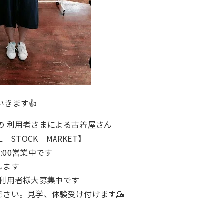
きます👍
宮の 利用者さまによる古着屋さん
 STOCK MARKET】
7:00営業中です
します
い利用者様大募集中です
ください。見学、体験受け付けます💁
65