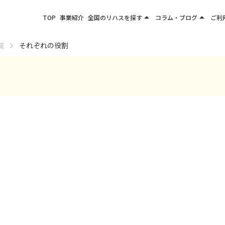
arrow_drop_up
arrow_drop_up
TOP
事業紹介
全国のリハスを探す
コラム・ブログ
ご利
関東エリア
お役立ちコラム
覧
それぞれの役割
東北エリア
事業所ブログ
甲信越エリア
北陸エリア
東海エリア
関西エリア
四国・九州エリア