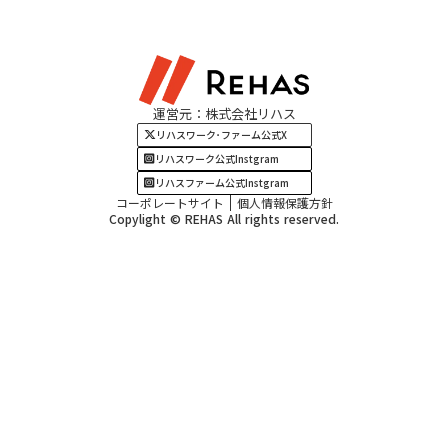
東海エリア
見学・相談
関西エリア
運営元：株式会社リハス
四国・九州エリア
リハスワーク･ファーム公式X
リハスワーク公式Instgram
リハスファーム公式Instgram
コーポレートサイト
個人情報保護方針
Copylight © REHAS All rights reserved.