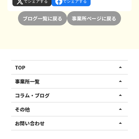
でシェアする
でシェアする
ブログ一覧に戻る
事業所ページに戻る
TOP
arrow_drop_up
リハスワーク
事業所一覧
arrow_drop_up
リハスファーム
関東エリア
コラム・ブログ
arrow_drop_up
東北エリア
事業所ブログ
その他
arrow_drop_up
甲信越エリア
ご利用者様の声
お知らせ
お問い合わせ
arrow_drop_up
北陸エリア
お役立ちコラム
よくある質問
資料請求