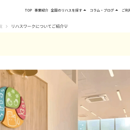
arrow_drop_up
arrow_drop_up
TOP
事業紹介
全国のリハスを探す
コラム・ブログ
ご利
関東エリア
お役立ちコラム
覧
リハスワークについてご紹介💡
東北エリア
事業所ブログ
甲信越エリア
北陸エリア
東海エリア
関西エリア
四国・九州エリア