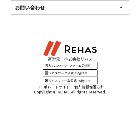
甲信越エリア
ご利用者様の声
お知らせ
お問い合わせ
arrow_drop_up
北陸エリア
お役立ちコラム
よくある質問
資料請求
東海エリア
見学・相談
関西エリア
運営元：株式会社リハス
四国・九州エリア
リハスワーク･ファーム公式X
リハスワーク公式Instgram
リハスファーム公式Instgram
コーポレートサイト
個人情報保護方針
Copylight © REHAS All rights reserved.