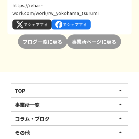
https://rehas-
work.com/work/rw_yokohama_tsurumi
でシェアする
でシェアする
ブログ一覧に戻る
事業所ページに戻る
TOP
arrow_drop_up
リハスワーク
事業所一覧
arrow_drop_up
リハスファーム
関東エリア
コラム・ブログ
arrow_drop_up
東北エリア
事業所ブログ
その他
arrow_drop_up