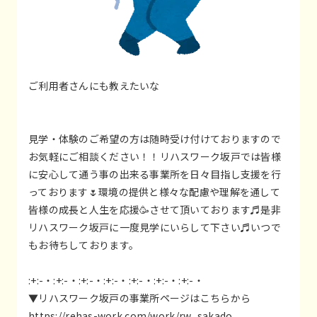
ご利用者さんにも教えたいな
見学・体験のご希望の方は随時受け付けておりますので
お気軽にご相談ください！！リハスワーク坂戸では皆様
に安心して通う事の出来る事業所を日々目指し支援を行
っております🌷環境の提供と様々な配慮や理解を通して
皆様の成長と人生を応援🥳させて頂いております♬是非
リハスワーク坂戸に一度見学にいらして下さい♬いつで
もお待ちしております。
:+:-・:+:-・:+:-・:+:-・:+:-・:+:-・:+:-・
▼リハスワーク坂戸の事業所ページはこちらから
https://rehas-work.com/work/rw_sakado