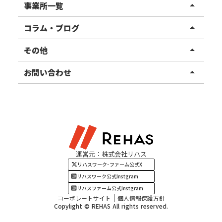
リハスワーク
事業所一覧
arrow_drop_up
リハスファーム
関東エリア
コラム・ブログ
arrow_drop_up
東北エリア
事業所ブログ
その他
arrow_drop_up
甲信越エリア
ご利用者様の声
お知らせ
お問い合わせ
arrow_drop_up
北陸エリア
お役立ちコラム
よくある質問
資料請求
東海エリア
見学・相談
関西エリア
運営元：株式会社リハス
四国・九州エリア
リハスワーク･ファーム公式X
リハスワーク公式Instgram
リハスファーム公式Instgram
コーポレートサイト
個人情報保護方針
Copylight © REHAS All rights reserved.