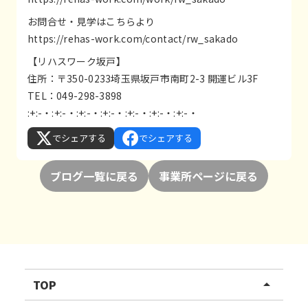
お問合せ・見学はこちらより
https://rehas-work.com/contact/rw_sakado
【リハスワーク坂戸】
住所：〒350-0233埼玉県坂戸市南町2-3 開運ビル3F
TEL：049-298-3898
:+:-・:+:-・:+:-・:+:-・:+:-・:+:-・:+:-・
でシェアする
でシェアする
ブログ一覧に戻る
事業所ページに戻る
TOP
arrow_drop_up