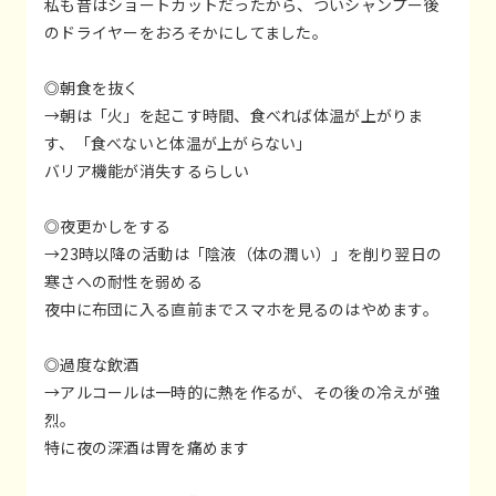
私も昔はショートカットだったから、ついシャンプー後
のドライヤーをおろそかにしてました。
◎朝食を抜く
→朝は「火」を起こす時間、食べれば体温が上がりま
す、「食べないと体温が上がらない」
バリア機能が消失するらしい
◎夜更かしをする
→23時以降の活動は「陰液（体の潤い）」を削り翌日の
寒さへの耐性を弱める
夜中に布団に入る直前までスマホを見るのはやめます。
◎過度な飲酒
→アルコールは一時的に熱を作るが、その後の冷えが強
烈。
特に夜の深酒は胃を痛めます