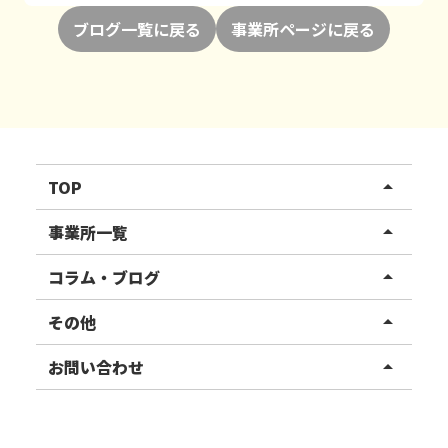
ブログ一覧に戻る
事業所ページに戻る
TOP
arrow_drop_up
リハスワーク
事業所一覧
arrow_drop_up
リハスファーム
関東エリア
コラム・ブログ
arrow_drop_up
東北エリア
事業所ブログ
その他
arrow_drop_up
甲信越エリア
ご利用者様の声
お知らせ
お問い合わせ
arrow_drop_up
北陸エリア
お役立ちコラム
よくある質問
資料請求
東海エリア