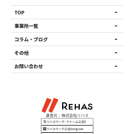
TOP
arrow_drop_up
リハスワーク
事業所一覧
arrow_drop_up
リハスファーム
関東エリア
コラム・ブログ
arrow_drop_up
東北エリア
事業所ブログ
その他
arrow_drop_up
甲信越エリア
ご利用者様の声
お知らせ
お問い合わせ
arrow_drop_up
北陸エリア
お役立ちコラム
よくある質問
資料請求
東海エリア
見学・相談
関西エリア
運営元：株式会社リハス
四国・九州エリア
リハスワーク･ファーム公式X
リハスワーク公式Instgram