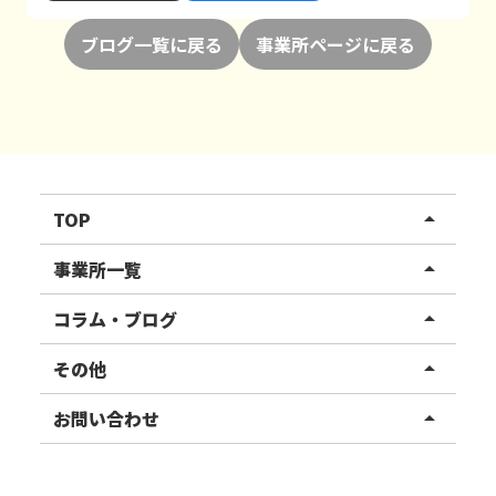
ブログ一覧に戻る
事業所ページに戻る
TOP
arrow_drop_up
リハスワーク
事業所一覧
arrow_drop_up
リハスファーム
関東エリア
コラム・ブログ
arrow_drop_up
東北エリア
事業所ブログ
その他
arrow_drop_up
甲信越エリア
ご利用者様の声
お知らせ
お問い合わせ
arrow_drop_up
北陸エリア
お役立ちコラム
よくある質問
資料請求