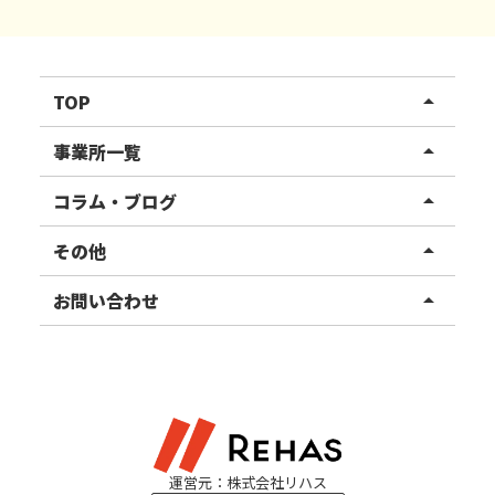
TOP
arrow_drop_up
リハスワーク
事業所一覧
arrow_drop_up
リハスファーム
関東エリア
コラム・ブログ
arrow_drop_up
東北エリア
事業所ブログ
その他
arrow_drop_up
甲信越エリア
ご利用者様の声
お知らせ
お問い合わせ
arrow_drop_up
北陸エリア
お役立ちコラム
よくある質問
資料請求
東海エリア
見学・相談
関西エリア
運営元：株式会社リハス
四国・九州エリア