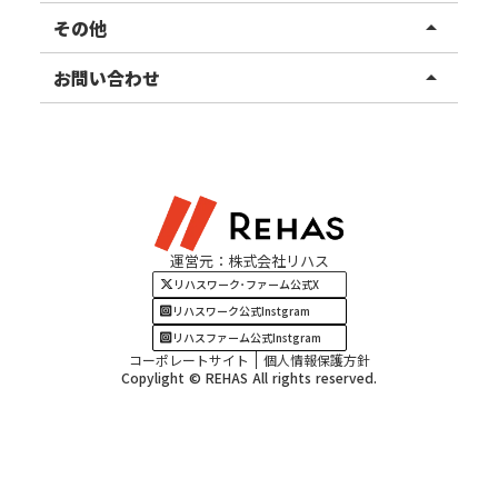
東北エリア
事業所ブログ
その他
arrow_drop_up
甲信越エリア
ご利用者様の声
お知らせ
お問い合わせ
arrow_drop_up
北陸エリア
お役立ちコラム
よくある質問
資料請求
東海エリア
見学・相談
関西エリア
運営元：株式会社リハス
四国・九州エリア
リハスワーク･ファーム公式X
リハスワーク公式Instgram
リハスファーム公式Instgram
コーポレートサイト
個人情報保護方針
Copylight © REHAS All rights reserved.