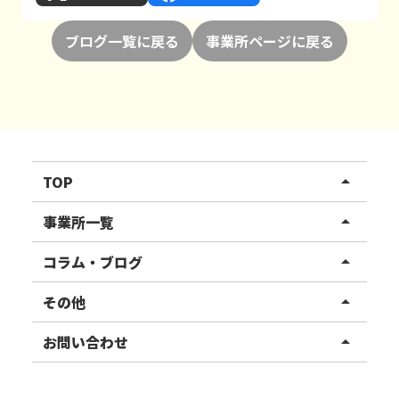
ブログ一覧に戻る
事業所ページに戻る
TOP
arrow_drop_up
リハスワーク
事業所一覧
arrow_drop_up
リハスファーム
関東エリア
コラム・ブログ
arrow_drop_up
東北エリア
事業所ブログ
その他
arrow_drop_up
甲信越エリア
ご利用者様の声
お知らせ
お問い合わせ
arrow_drop_up
北陸エリア
お役立ちコラム
よくある質問
資料請求