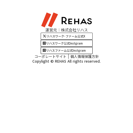
東海エリア
見学・相談
関西エリア
運営元：株式会社リハス
四国・九州エリア
リハスワーク･ファーム公式X
リハスワーク公式Instgram
リハスファーム公式Instgram
コーポレートサイト
個人情報保護方針
Copylight © REHAS All rights reserved.