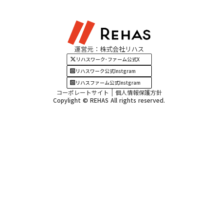
東海エリア
見学・相談
関西エリア
運営元：株式会社リハス
四国・九州エリア
リハスワーク･ファーム公式X
リハスワーク公式Instgram
リハスファーム公式Instgram
コーポレートサイト
個人情報保護方針
Copylight © REHAS All rights reserved.