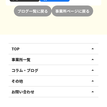
ブログ一覧に戻る
事業所ページに戻る
TOP
arrow_drop_up
リハスワーク
事業所一覧
arrow_drop_up
リハスファーム
関東エリア
コラム・ブログ
arrow_drop_up
東北エリア
事業所ブログ
その他
arrow_drop_up
甲信越エリア
ご利用者様の声
お知らせ
お問い合わせ
arrow_drop_up
北陸エリア
お役立ちコラム
よくある質問
資料請求