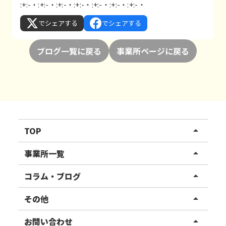
:+:-・:+:-・:+:-・:+:-・:+:-・:+:-・:+:-・
でシェアする
でシェアする
ブログ一覧に戻る
事業所ページに戻る
TOP
arrow_drop_up
リハスワーク
事業所一覧
arrow_drop_up
リハスファーム
関東エリア
コラム・ブログ
arrow_drop_up
東北エリア
事業所ブログ
その他
arrow_drop_up
甲信越エリア
ご利用者様の声
お知らせ
お問い合わせ
arrow_drop_up