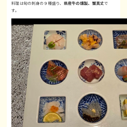
料理は旬の刺身の９種盛り、
県産牛の燻製、蟹真丈
で
す。