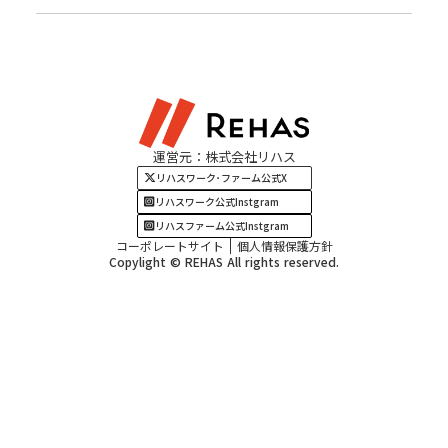
北陸エリア
お役立ちコラム
よくある質問
資料請求
東海エリア
見学・相談
関西エリア
運営元：株式会社リハス
四国・九州エリア
リハスワーク･ファーム公式X
リハスワーク公式Instgram
リハスファーム公式Instgram
コーポレートサイト
個人情報保護方針
Copylight © REHAS All rights reserved.