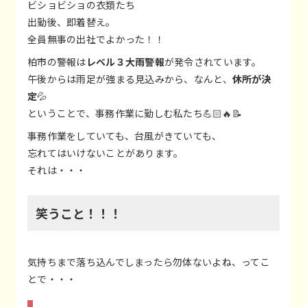
ビショビショの衣類たち
出勤後、即着替え。
全員無事の出社でよかった！！
柏市の警報は
レベル３大雨警報
が発令されています。
午後からは雨足が強まる見込みから、なんと、
休所が決
定
💦
ということで、事務作業に勤しむ私たち💪🏻🔥📝
事務作業をしていても、台風がきていても、
忘れてはいけないことがあります。
それは・・・
笑うこと！！！
気持ちまで落ち込んでしまったら勿体ないよね、ってこ
とで・・・