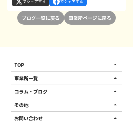
でシェアする
でシェアする
ブログ一覧に戻る
事業所ページに戻る
TOP
arrow_drop_up
リハスワーク
事業所一覧
arrow_drop_up
リハスファーム
関東エリア
コラム・ブログ
arrow_drop_up
東北エリア
事業所ブログ
その他
arrow_drop_up
甲信越エリア
ご利用者様の声
お知らせ
お問い合わせ
arrow_drop_up
北陸エリア
お役立ちコラム
よくある質問
資料請求