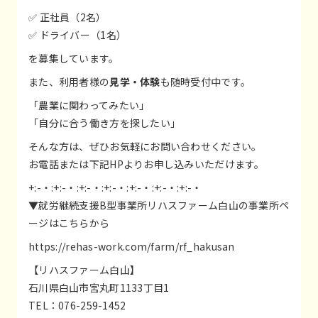
✅ 正社員（2名）
✅ ドライバー（1名）
を募集しています。
また、利用者様の
見学・体験
も随時受付中です。
「農業に関わってみたい」
「自分に合う働き方を探したい」
そんな方は、ぜひお気軽にお問い合わせください。
お電話または下記HPよりお申し込みいただけます。
+:-・:+:-・:+:-・:+:-・:+:-・:+:-・:+:-・
▼就労継続支援B型事業所リハスファーム白山の事業所ペ
ージはこちらから
https://rehas-work.com/farm/rf_hakusan
【リハスファーム白山】
石川県白山市宮丸町1133丁目1
TEL：076-259-1452