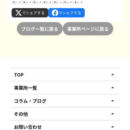
:+:-・:+:-・:+:-・:+:-・:+:-・:+:-・:+:-・
でシェアする
でシェアする
ブログ一覧に戻る
事業所ページに戻る
TOP
arrow_drop_up
リハスワーク
事業所一覧
arrow_drop_up
リハスファーム
関東エリア
コラム・ブログ
arrow_drop_up
東北エリア
事業所ブログ
その他
arrow_drop_up
甲信越エリア
ご利用者様の声
お知らせ
お問い合わせ
arrow_drop_up