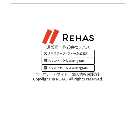
北陸エリア
お役立ちコラム
よくある質問
資料請求
東海エリア
見学・相談
関西エリア
運営元：株式会社リハス
四国・九州エリア
リハスワーク･ファーム公式X
リハスワーク公式Instgram
リハスファーム公式Instgram
コーポレートサイト
個人情報保護方針
Copylight © REHAS All rights reserved.