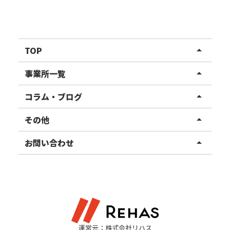
TOP
arrow_drop_up
リハスワーク
事業所一覧
arrow_drop_up
リハスファーム
関東エリア
コラム・ブログ
arrow_drop_up
東北エリア
事業所ブログ
その他
arrow_drop_up
甲信越エリア
ご利用者様の声
お知らせ
お問い合わせ
arrow_drop_up
北陸エリア
お役立ちコラム
よくある質問
資料請求
東海エリア
見学・相談
関西エリア
運営元：株式会社リハス
四国・九州エリア