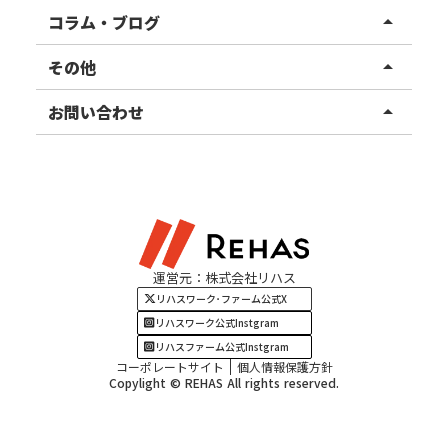
リハスファーム
関東エリア
コラム・ブログ
arrow_drop_up
東北エリア
事業所ブログ
その他
arrow_drop_up
甲信越エリア
ご利用者様の声
お知らせ
お問い合わせ
arrow_drop_up
北陸エリア
お役立ちコラム
よくある質問
資料請求
東海エリア
見学・相談
関西エリア
運営元：株式会社リハス
四国・九州エリア
リハスワーク･ファーム公式X
リハスワーク公式Instgram
リハスファーム公式Instgram
コーポレートサイト
個人情報保護方針
Copylight © REHAS All rights reserved.