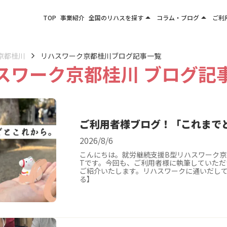
arrow_drop_up
arrow_drop_up
TOP
事業紹介
全国のリハスを探す
コラム・ブログ
ご利
関東エリア
お役立ちコラム
東北エリア
事業所ブログ
京都桂川
リハスワーク京都桂川ブログ記事一覧
スワーク京都桂川 ブログ記
甲信越エリア
北陸エリア
東海エリア
関西エリア
ご利用者様ブログ！「これまで
四国・九州エリア
2026/8/6
こんにちは。就労継続支援B型リハスワーク
Tです。今回も、ご利用者様に執筆していただ
ご紹介いたします。リハスワークに通いだして
る】