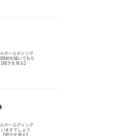
キルホールディング
似顔絵を描いてもら
･【続きを見る】

キルホールディング
ていますでしょう
･【続きを見る】