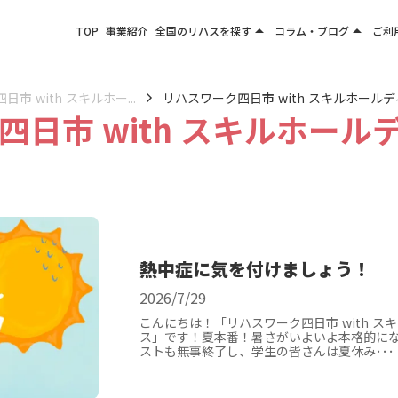
arrow_drop_up
arrow_drop_up
TOP
事業紹介
全国のリハスを探す
コラム・ブログ
ご利
関東エリア
お役立ちコラム
東北エリア
事業所ブログ
市 with スキルホー...
リハスワーク四日市 with スキルホール
日市 with スキルホール
甲信越エリア
北陸エリア
東海エリア
関西エリア
四国・九州エリア
熱中症に気を付けましょう！
2026/7/29
こんにちは！「リハスワーク四日市 with ス
ス」です！夏本番！暑さがいよいよ本格的に
ストも無事終了し、学生の皆さんは夏休み･･