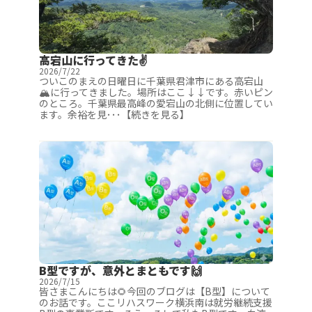
高宕山に行ってきた✌️
2026/7/22
ついこのまえの日曜日に千葉県君津市にある高宕山
🏔️に行ってきました。場所はここ↓↓です。赤いピン
のところ。千葉県最高峰の愛宕山の北側に位置してい
ます。余裕を見･･･【続きを見る】
B型ですが、意外とまともです🙌
2026/7/15
皆さまこんにちは🌻今回のブログは【B型】について
のお話です。ここリハスワーク横浜南は就労継続支援