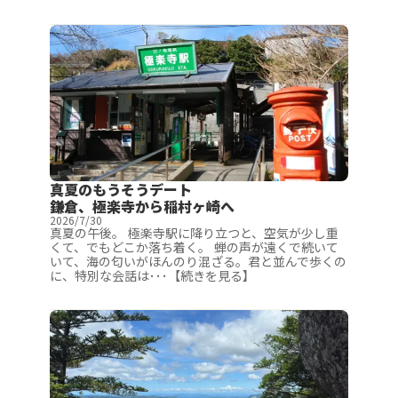
真夏のもうそうデート
鎌倉、極楽寺から稲村ヶ崎へ
2026/7/30
真夏の午後。 極楽寺駅に降り立つと、空気が少し重
くて、でもどこか落ち着く。 蝉の声が遠くで続いて
いて、海の匂いがほんのり混ざる。君と並んで歩くの
に、特別な会話は･･･【続きを見る】