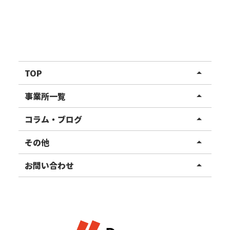
TOP
arrow_drop_up
リハスワーク
事業所一覧
arrow_drop_up
リハスファーム
関東エリア
コラム・ブログ
arrow_drop_up
東北エリア
事業所ブログ
その他
arrow_drop_up
甲信越エリア
ご利用者様の声
お知らせ
お問い合わせ
arrow_drop_up
北陸エリア
お役立ちコラム
よくある質問
資料請求
東海エリア
見学・相談
関西エリア