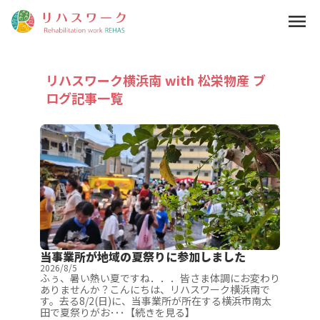
menu
リハスワーク横浜南 with 松栄物産 ブ
ログ記事一覧
当事業所が地域の夏祭りに参加しました
2026/8/5
ふぅ、暑い熱い夏ですね．．．皆さま体調にお変わり
ありませんか？こんにちは、リハスワーク横浜南で
す。去る8/2(日)に、当事業所が所在する横浜市南太
田で夏祭りがお･･･【続きを見る】