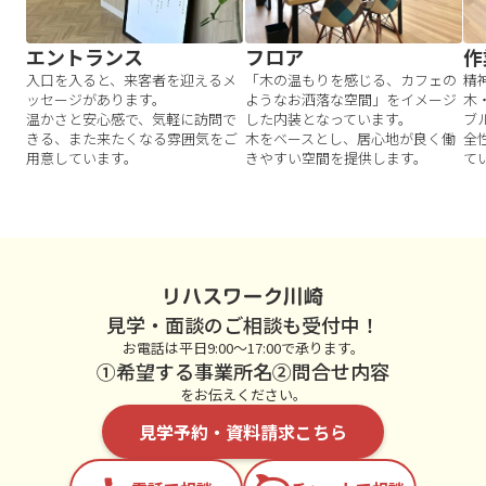
エントランス
フロア
作
入口を入ると、来客者を迎えるメ
「木の温もりを感じる、カフェの
精
ッセージがあります。
ようなお洒落な空間」をイメージ
木
温かさと安心感で、気軽に訪問で
した内装となっています。
ブ
きる、また来たくなる雰囲気をご
木をベースとし、居心地が良く働
全
用意しています。
きやすい空間を提供します。
て
リハスワーク川崎
見学・面談のご相談も受付中！
お電話は平日9:00～17:00で承ります。
①希望する事業所名②問合せ内容
をお伝えください。
見学予約・資料請求こちら