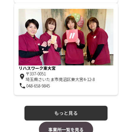
リハスワーク東大宮
〒337-0051
room
埼玉県さいたま市見沼区東大宮4-12-8
phone
048-658-9845
もっと見る
事業所一覧を見る