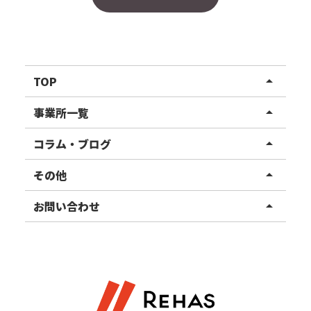
TOP
arrow_drop_up
リハスワーク
事業所一覧
arrow_drop_up
リハスファーム
関東エリア
コラム・ブログ
arrow_drop_up
東北エリア
事業所ブログ
その他
arrow_drop_up
甲信越エリア
ご利用者様の声
お知らせ
お問い合わせ
arrow_drop_up
北陸エリア
お役立ちコラム
よくある質問
資料請求
東海エリア
見学・相談
関西エリア