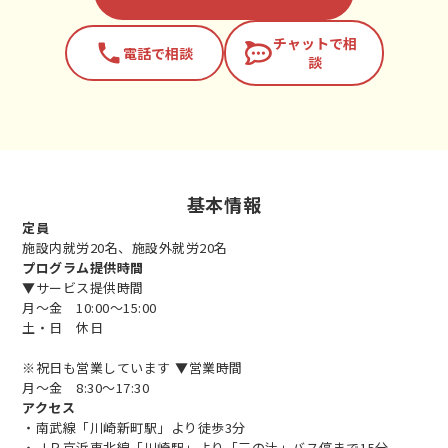
チャットで相
phone
電話で相談
談
基本情報
定員
施設内就労20名、施設外就労20名
プログラム提供時間
▼サービス提供時間
月～金 10:00～15:00
土・日 休日
※祝日も営業しています ▼営業時間
月～金 8:30～17:30
アクセス
・南武線「川崎新町駅」より徒歩3分
・ＪＲ京浜東北線「川崎駅」より「三の辻」バス停まで15分