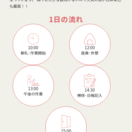
も最高！！
1日の流れ
12:00
10:00
昼食･休憩
朝礼･作業開始
13:00
14:30
午後の作業
掃除･日報記入
15:00