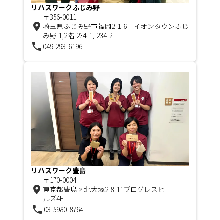
リハスワークふじみ野
〒356-0011
room
埼玉県ふじみ野市福岡2-1-6 イオンタウンふじ
み野 1,2階 234-1, 234-2
phone
049-293-6196
リハスワーク豊島
〒170-0004
room
東京都豊島区北大塚2-8-11プログレスヒ
ルズ4F
phone
03-5980-8764