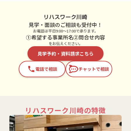
リハスワーク川崎
見学・面談のご相談も受付中！
お電話は平日9:00～17:00で承ります。
①希望する事業所名②問合せ内容
をお伝えください。
見学予約・資料請求こちら
phone
電話で相談
チャットで相談
リハスワーク川崎の特徴