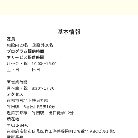
基本情報
定員
施設内20名 施設外20名
プログラム提供時間
▼サービス提供時間
月～金・祝 10:00～15:00
土・日 休日
▼営業時間
月～金・祝 8:30～17:30
アクセス
京都市営地下鉄烏丸線
竹田駅 6番出口徒歩10分
近鉄京都線 竹田駅 出口徒歩12分
所在地
〒612-8445
京都府京都市伏見区竹田浄菩提院町276番地 ABCビル1階C
電話番号