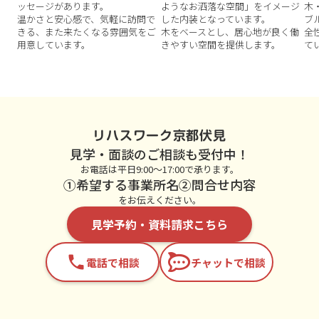
ッセージがあります。
ようなお洒落な空間」をイメージ
木
温かさと安心感で、気軽に訪問で
した内装となっています。
ブ
きる、また来たくなる雰囲気をご
木をベースとし、居心地が良く働
全
用意しています。
きやすい空間を提供します。
て
リハスワーク京都伏見
見学・面談のご相談も受付中！
お電話は平日9:00～17:00で承ります。
①希望する事業所名②問合せ内容
をお伝えください。
見学予約・資料請求こちら
phone
電話で相談
チャットで相談