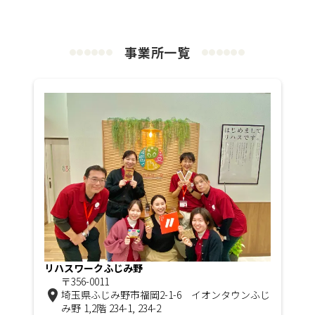
事業所一覧
●
●
●
●
●
●
●
●
●
●
●
●
リハスワークふじみ野
〒356-0011
room
埼玉県ふじみ野市福岡2-1-6 イオンタウンふじ
み野 1,2階 234-1, 234-2