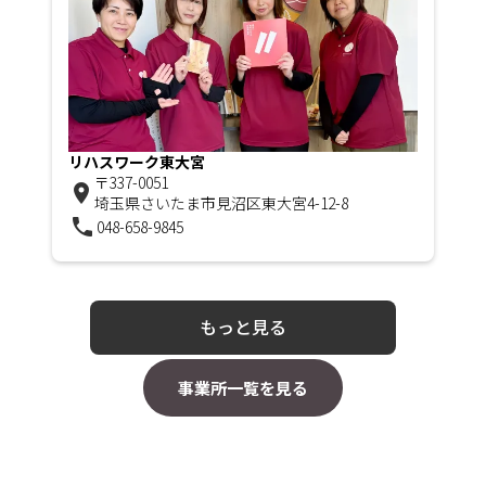
リハスワーク東大宮
〒337-0051
room
埼玉県さいたま市見沼区東大宮4-12-8
phone
048-658-9845
もっと見る
事業所一覧を見る