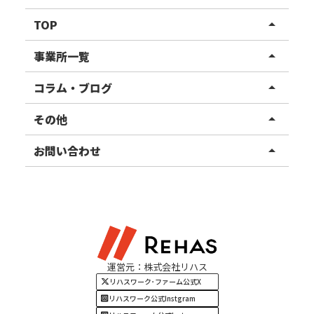
TOP
arrow_drop_up
リハスワーク
事業所一覧
arrow_drop_up
リハスファーム
関東エリア
コラム・ブログ
arrow_drop_up
東北エリア
事業所ブログ
その他
arrow_drop_up
甲信越エリア
ご利用者様の声
お知らせ
お問い合わせ
arrow_drop_up
北陸エリア
お役立ちコラム
よくある質問
資料請求
東海エリア
見学・相談
関西エリア
運営元：株式会社リハス
四国・九州エリア
リハスワーク･ファーム公式X
リハスワーク公式Instgram