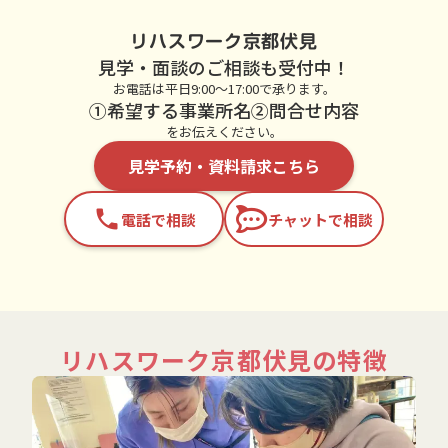
リハスワーク京都伏見
見学・面談のご相談も受付中！
お電話は平日9:00～17:00で承ります。
①希望する事業所名②問合せ内容
をお伝えください。
見学予約・資料請求こちら
phone
電話で相談
チャットで相談
リハスワーク京都伏見の特徴