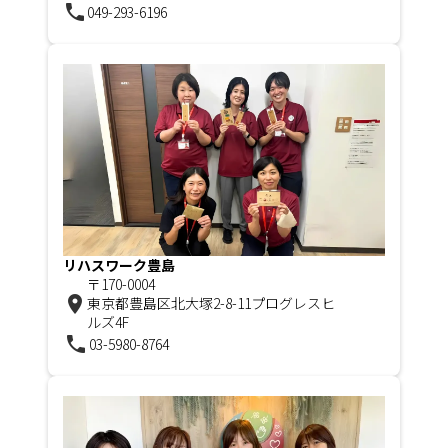
phone
049-293-6196
リハスワーク豊島
〒170-0004
room
東京都豊島区北大塚2-8-11プログレスヒ
ルズ4F
phone
03-5980-8764