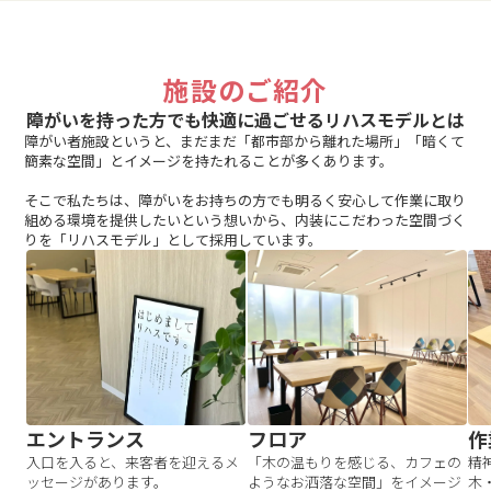
施設のご紹介
障がいを持った方でも快適に過ごせるリハスモデルとは
障がい者施設というと、まだまだ「都市部から離れた場所」「暗くて
簡素な空間」とイメージを持たれることが多くあります。
そこで私たちは、障がいをお持ちの方でも明るく安心して作業に取り
組める環境を提供したいという想いから、内装にこだわった空間づく
りを「リハスモデル」として採用しています。
エントランス
フロア
作
入口を入ると、来客者を迎えるメ
「木の温もりを感じる、カフェの
精
ッセージがあります。
ようなお洒落な空間」をイメージ
木