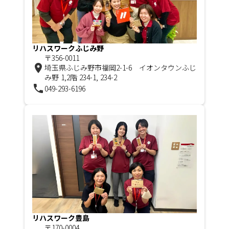
リハスワークふじみ野
〒356-0011
room
埼玉県ふじみ野市福岡2-1-6 イオンタウンふじ
み野 1,2階 234-1, 234-2
phone
049-293-6196
リハスワーク豊島
〒170-0004