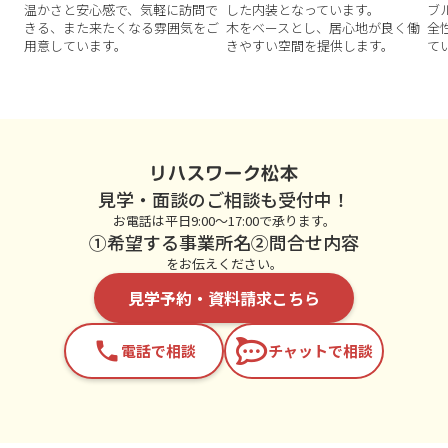
温かさと安心感で、気軽に訪問で
した内装となっています。
ブ
きる、また来たくなる雰囲気をご
木をベースとし、居心地が良く働
全
用意しています。
きやすい空間を提供します。
て
リハスワーク松本
見学・面談のご相談も受付中！
お電話は平日9:00～17:00で承ります。
①希望する事業所名②問合せ内容
をお伝えください。
見学予約・資料請求こちら
phone
電話で相談
チャットで相談