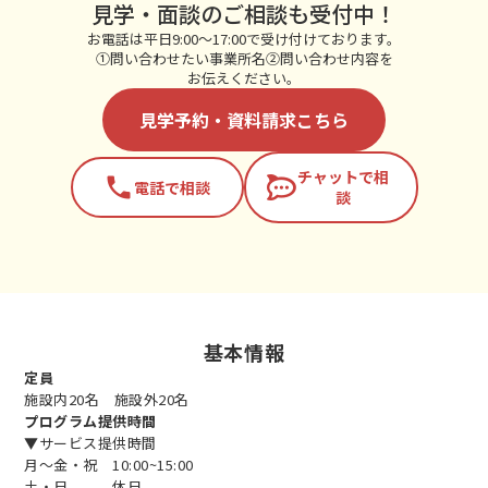
見学・面談のご相談も受付中！
お電話は平日9:00～17:00で受け付けております。
①問い合わせたい事業所名②問い合わせ内容を
お伝えください。
見学予約・資料請求こちら
チャットで相
phone
電話で相談
談
基本情報
定員
施設内20名 施設外20名
プログラム提供時間
▼サービス提供時間
月～金・祝 10:00~15:00
土・日 休日