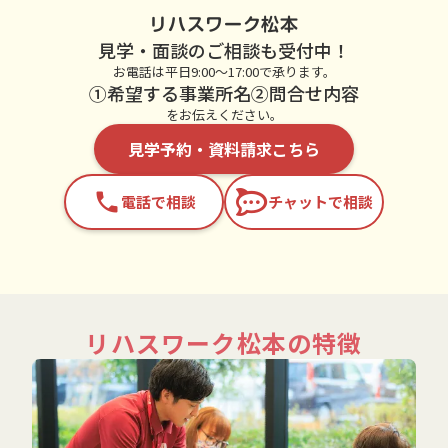
リハスワーク松本
見学・面談のご相談も受付中！
お電話は平日9:00～17:00で承ります。
①希望する事業所名②問合せ内容
をお伝えください。
見学予約・資料請求こちら
phone
電話で相談
チャットで相談
リハスワーク松本の特徴