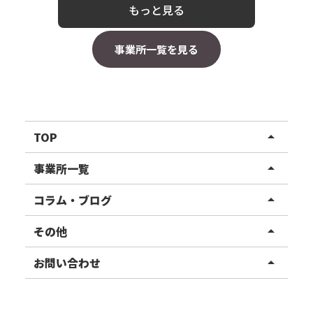
もっと見る
事業所一覧を見る
TOP
arrow_drop_up
リハスワーク
事業所一覧
arrow_drop_up
リハスファーム
関東エリア
コラム・ブログ
arrow_drop_up
東北エリア
事業所ブログ
その他
arrow_drop_up
甲信越エリア
ご利用者様の声
お知らせ
お問い合わせ
arrow_drop_up
北陸エリア
お役立ちコラム
よくある質問
資料請求