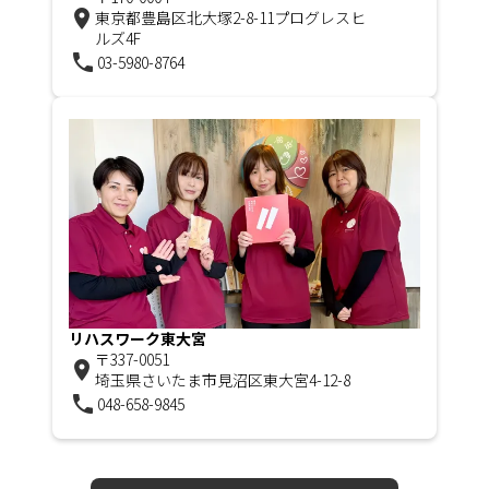
room
東京都豊島区北大塚2-8-11プログレスヒ
ルズ4F
phone
03-5980-8764
リハスワーク東大宮
〒337-0051
room
埼玉県さいたま市見沼区東大宮4-12-8
phone
048-658-9845