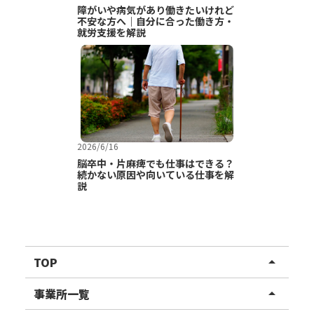
障がいや病気があり働きたいけれど
不安な方へ｜自分に合った働き方・
就労支援を解説
2026/6/16
脳卒中・片麻痺でも仕事はできる？
続かない原因や向いている仕事を解
説
TOP
arrow_drop_up
リハスワーク
事業所一覧
arrow_drop_up