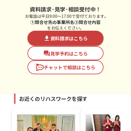
資料請求･見学･相談受付中！
お電話は平日9:00〜17:00で受付ております｡
①問合せ先の事業所名②問合せ内容
をお伝えください。
file_download
資料請求はこちら
forum
見学予約はこちら
チャットで相談はこちら
お近くのリハスワークを探す