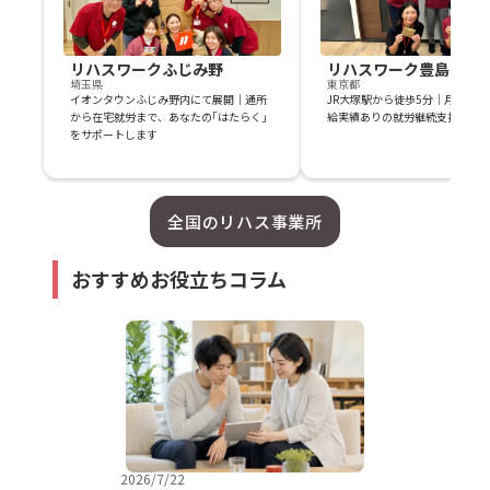
リハスワークふじみ野
リハスワーク豊島
埼玉県
東京都
イオンタウンふじみ野内にて展開｜通所
JR大塚駅から徒歩5分｜月の工賃
から在宅就労まで、あなたの｢はたらく｣
給実績ありの就労継続支援B型事
をサポートします
全国のリハス事業所
おすすめお役立ちコラム
2026/7/22