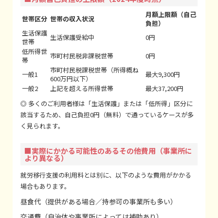
月額上限額（自己
世帯区分
世帯の収入状況
負担）
生活保護
生活保護受給中
0円
世帯
低所得世
市町村民税非課税世帯
0円
帯
市町村民税課税世帯（所得概ね
一般1
最大9,300円
600万円以下）
一般2
上記を超える所得世帯
最大37,200円
◎ 多くのご利用者様は「生活保護」または「低所得」区分に
該当するため、自己負担0円（無料）で通っているケースが多
く見られます。
■実際にかかる可能性のあるその他費用（事業所に
より異なる）
就労移行支援の利用料とは別に、以下のような費用がかかる
場合もあります。
昼食代（提供がある場合／持参可の事業所も多い）
交通費（自治体や事業所によっては補助あり）