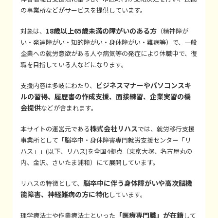
の事業所などがサービスを提供しています。
18歳以上65歳未満の障がいのある方
対象は、
（精神障が
い・発達障がい・知的障がい・身体障がい・難病等）で、一般
企業への就労意欲がある人や病気等の発症により休職中で、復
職を目指している人などになります。
ビジネスマナーやパソコンスキ
支援内容は多岐にわたり、
ルの習得、履歴書の作成支援、面接練習、企業実習の機
会提供
などが含まれます。
株式会社リハス
本サイトの運営元である
では、就労移行支援
事業所として「脳卒中・身体障害専門就労支援センター「リ
ハス」」(以下、リハス)を全国4拠点（東京大塚、名古屋丸の
内、金沢、さいたま浦和）にて展開しています。
脳卒中に伴う身体障がいや高次脳機
リハスの特徴として、
能障害、神経難病の方に特化
しています。
「医療専門職」が在籍
理学療法士や作業療法士といった
して