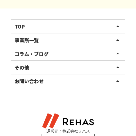
TOP
arrow_drop_up
リハスワーク
事業所一覧
arrow_drop_up
リハスファーム
関東エリア
コラム・ブログ
arrow_drop_up
東北エリア
事業所ブログ
その他
arrow_drop_up
甲信越エリア
ご利用者様の声
お知らせ
お問い合わせ
arrow_drop_up
北陸エリア
お役立ちコラム
よくある質問
資料請求
東海エリア
見学・相談
関西エリア
運営元：株式会社リハス
四国・九州エリア