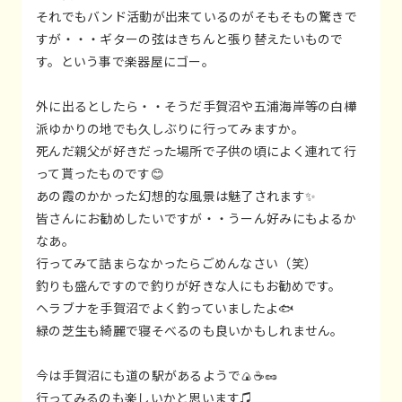
それでもバンド活動が出来ているのがそもそもの驚きで
すが・・・ギターの弦はきちんと張り替えたいもので
す。という事で楽器屋にゴー。
外に出るとしたら・・そうだ手賀沼や五浦海岸等の白樺
派ゆかりの地でも久しぶりに行ってみますか。
死んだ親父が好きだった場所で子供の頃によく連れて行
って貰ったものです😊
あの霞のかかった幻想的な風景は魅了されます✨
皆さんにお勧めしたいですが・・うーん好みにもよるか
なあ。
行ってみて詰まらなかったらごめんなさい（笑）
釣りも盛んですので釣りが好きな人にもお勧めです。
ヘラブナを手賀沼でよく釣っていましたよ🐟
緑の芝生も綺麗で寝そべるのも良いかもしれません。
今は手賀沼にも道の駅があるようで🍙☕🥜
行ってみるのも楽しいかと思います♫