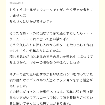
2026/4/24
もうすぐゴールデンウィークですが、全く予定を考えて
いません🤔
みなさんはいかがですか？✨
そうだなあ・・外に出ないで家で過ごすとしたら・・・
うーん・・・これと言って思い浮かばん・・
そうだ久しぶりに押し入れからギターを取り出して作曲
でもやろう。何年ぶりになるかな。
積もる思いが山とあるのでその思いを連休中にぶつけて
みようかな。ギターの弦も張り替えないとね🎶
ギターの弦で思い出すのが若い頃にバンドをやっていた
頃の話だけどゴスペルの人達とセッションをする機会が
ありました。
その時にギョっとした事があります。五年も弦を張り替
えない方がいてアルコールで拭いて弦を長持ちさせてい
ると聞いてぞっとした思い出があります。