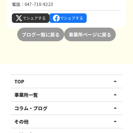
電話：047-710-9223
でシェアする
でシェアする
ブログ一覧に戻る
事業所ページに戻る
TOP
arrow_drop_up
リハスワーク
事業所一覧
arrow_drop_up
リハスファーム
関東エリア
コラム・ブログ
arrow_drop_up
東北エリア
事業所ブログ
その他
arrow_drop_up