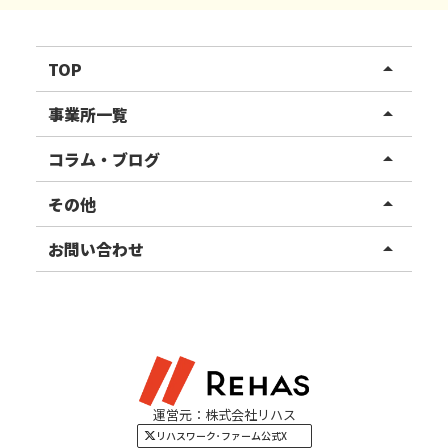
TOP
arrow_drop_up
リハスワーク
事業所一覧
arrow_drop_up
リハスファーム
関東エリア
コラム・ブログ
arrow_drop_up
東北エリア
事業所ブログ
その他
arrow_drop_up
甲信越エリア
ご利用者様の声
お知らせ
お問い合わせ
arrow_drop_up
北陸エリア
お役立ちコラム
よくある質問
資料請求
東海エリア
見学・相談
関西エリア
運営元：株式会社リハス
四国・九州エリア
リハスワーク･ファーム公式X