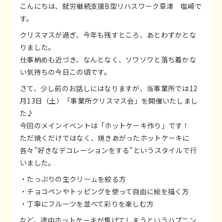
こんにちは、就労継続支援B型リハスワーク草津 塩崎で
す。
クリスマスが過ぎ、今年も残すところ、あとわずかとな
りました。
仕事納めも近づき、なんとなく、ソワソワと落ち着かな
い気持ちの今日この頃です。
さて、少し前のお話しにはなりますが、当事業所では12
月13日（土）「事業所クリスマス会」を開催いたしまし
た♪
今回のメインイベントは「ホットケーキ作り」です！
ただ焼くだけではなく、焼きあがったホットケーキに
各々”好きなデコレーションをする”というスタイルで行
いました。
・たっぷりの生クリーㇺを絞る方
・チョコペンやトッピングを使って自由に絵を描く方
・丁寧にフルーツを並べて彩りを楽しむ方
など、途中ホットケーキが焦げてしまうというハプニン