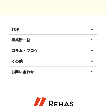
TOP
arrow_drop_up
リハスワーク
事業所一覧
arrow_drop_up
リハスファーム
関東エリア
コラム・ブログ
arrow_drop_up
東北エリア
事業所ブログ
その他
arrow_drop_up
甲信越エリア
ご利用者様の声
お知らせ
お問い合わせ
arrow_drop_up
北陸エリア
お役立ちコラム
よくある質問
資料請求
東海エリア
見学・相談
関西エリア