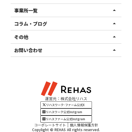
リハスワーク
事業所一覧
arrow_drop_up
リハスファーム
関東エリア
コラム・ブログ
arrow_drop_up
東北エリア
事業所ブログ
その他
arrow_drop_up
甲信越エリア
ご利用者様の声
お知らせ
お問い合わせ
arrow_drop_up
北陸エリア
お役立ちコラム
よくある質問
資料請求
東海エリア
見学・相談
関西エリア
運営元：株式会社リハス
四国・九州エリア
リハスワーク･ファーム公式X
リハスワーク公式Instgram
リハスファーム公式Instgram
コーポレートサイト
個人情報保護方針
Copylight © REHAS All rights reserved.