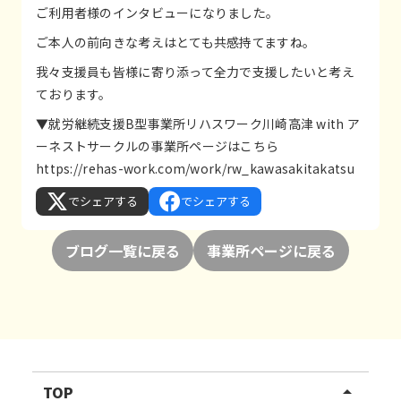
ご利用者様のインタビューになりました。
ご本人の前向きな考えはとても共感持てますね。
我々支援員も皆様に寄り添って全力で支援したいと考え
ております。
▼就労継続支援B型事業所リハスワーク川崎高津 with ア
ーネストサークルの事業所ページはこちら
https://rehas-work.com/work/rw_kawasakitakatsu
でシェアする
でシェアする
ブログ一覧に戻る
事業所ページに戻る
TOP
arrow_drop_up