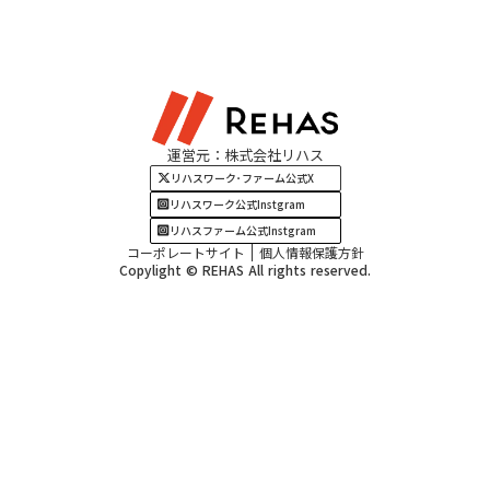
北陸エリア
お役立ちコラム
よくある質問
資料請求
東海エリア
見学・相談
関西エリア
運営元：株式会社リハス
四国・九州エリア
リハスワーク･ファーム公式X
リハスワーク公式Instgram
リハスファーム公式Instgram
コーポレートサイト
個人情報保護方針
Copylight © REHAS All rights reserved.