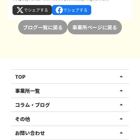
でシェアする
でシェアする
ブログ一覧に戻る
事業所ページに戻る
TOP
arrow_drop_up
リハスワーク
事業所一覧
arrow_drop_up
リハスファーム
関東エリア
コラム・ブログ
arrow_drop_up
東北エリア
事業所ブログ
その他
arrow_drop_up
甲信越エリア
ご利用者様の声
お知らせ
お問い合わせ
arrow_drop_up