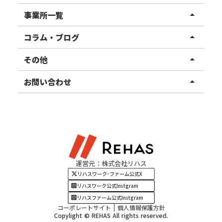
リハスワーク
事業所一覧
arrow_drop_up
リハスファーム
関東エリア
コラム・ブログ
arrow_drop_up
東北エリア
事業所ブログ
その他
arrow_drop_up
甲信越エリア
ご利用者様の声
お知らせ
お問い合わせ
arrow_drop_up
北陸エリア
お役立ちコラム
よくある質問
資料請求
東海エリア
見学・相談
関西エリア
運営元：株式会社リハス
四国・九州エリア
リハスワーク･ファーム公式X
リハスワーク公式Instgram
リハスファーム公式Instgram
コーポレートサイト
個人情報保護方針
Copylight © REHAS All rights reserved.