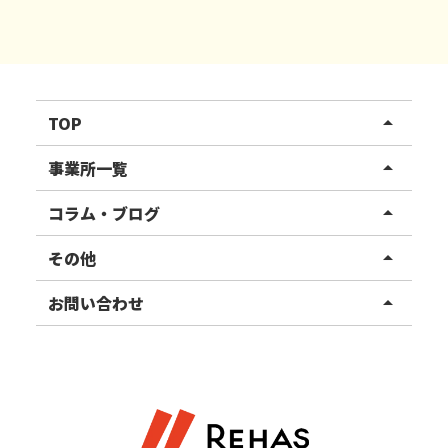
TOP
arrow_drop_up
リハスワーク
事業所一覧
arrow_drop_up
リハスファーム
関東エリア
コラム・ブログ
arrow_drop_up
東北エリア
事業所ブログ
その他
arrow_drop_up
甲信越エリア
ご利用者様の声
お知らせ
お問い合わせ
arrow_drop_up
北陸エリア
お役立ちコラム
よくある質問
資料請求
東海エリア
見学・相談
関西エリア