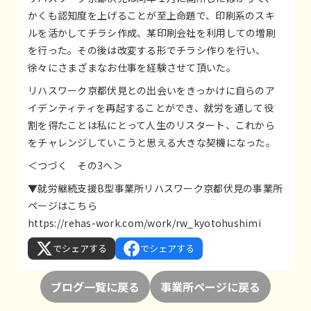
かくも認知度を上げることが至上命題で、印刷系のスキ
ルを活かしてチラシ作成、某印刷会社を利用しての増刷
を行った。その後は改変する形でチラシ作りを行い、
徐々にさまざまなお仕事を経験させて頂いた。
リハスワーク京都伏見との出会いをきっかけに自らのア
イデンティティを再起することができ、就労を通して役
割を得たことは私にとって人生のリスタート、これから
をチャレンジしていこうと思える大きな契機になった。
＜つづく その3へ＞
▼就労継続支援B型事業所リハスワーク京都伏見の事業所
ページはこちら
https://rehas-work.com/work/rw_kyotohushimi
でシェアする
でシェアする
ブログ一覧に戻る
事業所ページに戻る