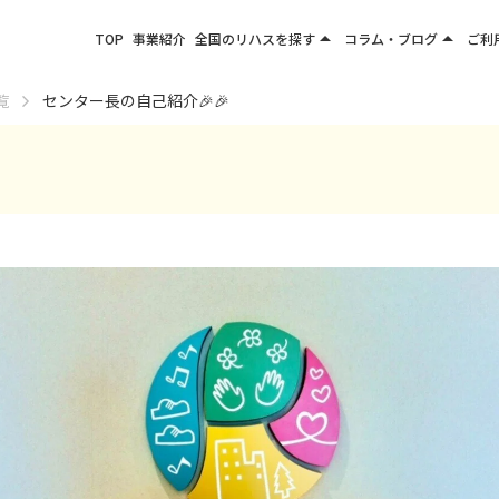
arrow_drop_up
arrow_drop_up
TOP
事業紹介
全国のリハスを探す
コラム・ブログ
ご利
関東エリア
お役立ちコラム
覧
センター長の自己紹介🎉🎉
東北エリア
事業所ブログ
甲信越エリア
北陸エリア
東海エリア
関西エリア
四国・九州エリア