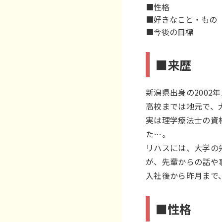
■性格
■好きなこと・もの
■今後の目標
■来歴
新潟県出身の2002
高校までは地元で、
実は理学療法士の資
た…。
リハスには、大学の
が、先輩からの話や
入社後から昨月まで
■性格