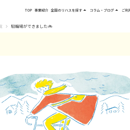
arrow_drop_up
arrow_drop_up
TOP
事業紹介
全国のリハスを探す
コラム・ブログ
ご利
関東エリア
お役立ちコラム
覧
駐輪場ができました🚲
東北エリア
事業所ブログ
甲信越エリア
北陸エリア
東海エリア
関西エリア
四国・九州エリア