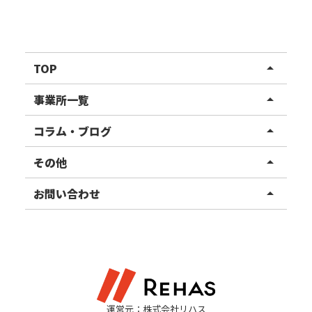
TOP
arrow_drop_up
リハスワーク
事業所一覧
arrow_drop_up
リハスファーム
関東エリア
コラム・ブログ
arrow_drop_up
東北エリア
事業所ブログ
その他
arrow_drop_up
甲信越エリア
ご利用者様の声
お知らせ
お問い合わせ
arrow_drop_up
北陸エリア
お役立ちコラム
よくある質問
資料請求
東海エリア
見学・相談
関西エリア
運営元：株式会社リハス
四国・九州エリア