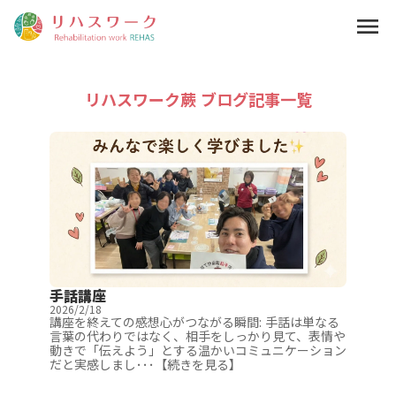
menu
リハスワーク蕨 ブログ記事一覧
手話講座
2026/2/18
講座を終えての感想心がつながる瞬間: 手話は単なる
言葉の代わりではなく、相手をしっかり見て、表情や
動きで「伝えよう」とする温かいコミュニケーション
だと実感しまし･･･【続きを見る】