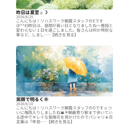
昨日は夏至☼☽
2026/6/25
こんにちは！リハスワーク朝霞スタッフのEです
(#^^#)昨日は、昼間が長い日となりましたね～普段と
変わらない１日を過ごしました。皆さんは何か特別な
事など、しまし･･･【続きを見る】
笑顔で明るく🌞
2026/6/10
こんにちは！リハスワーク朝霞スタッフのOです☺つ
いに梅雨入りしましたね🐌☔朝最寄り駅まで歩いてい
る途中でキレイな紫陽花を見かけたのでパシャリ📳花
言葉は『辛抱･･･【続きを見る】