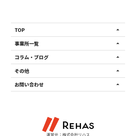
TOP
arrow_drop_up
リハスワーク
事業所一覧
arrow_drop_up
リハスファーム
関東エリア
コラム・ブログ
arrow_drop_up
東北エリア
事業所ブログ
その他
arrow_drop_up
甲信越エリア
ご利用者様の声
お知らせ
お問い合わせ
arrow_drop_up
北陸エリア
お役立ちコラム
よくある質問
資料請求
東海エリア
見学・相談
関西エリア
運営元：株式会社リハス
四国・九州エリア