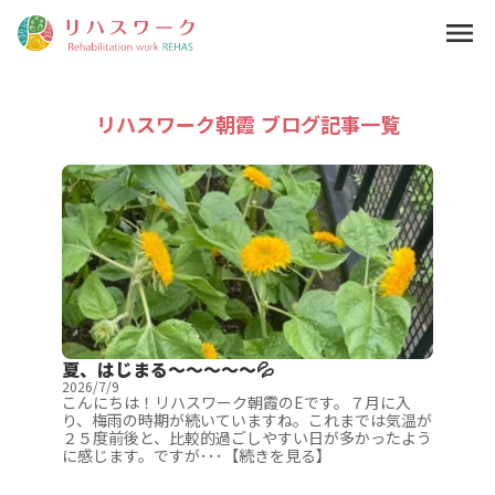
menu
リハスワーク朝霞 ブログ記事一覧
夏、はじまる～～～～～💦
2026/7/9
こんにちは！リハスワーク朝霞のEです。７月に入
り、梅雨の時期が続いていますね。これまでは気温が
２５度前後と、比較的過ごしやすい日が多かったよう
に感じます。ですが･･･【続きを見る】