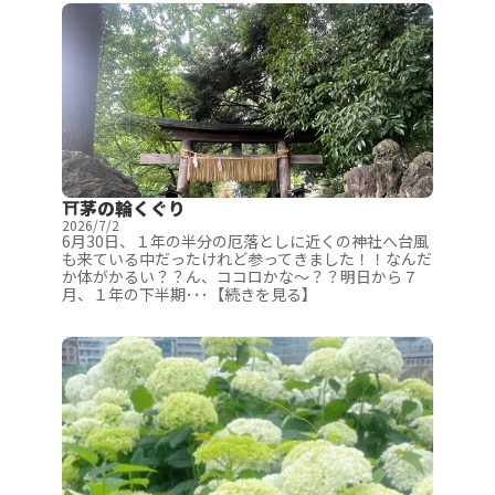
⛩茅の輪くぐり
2026/7/2
6月30日、１年の半分の厄落としに近くの神社へ台風
も来ている中だったけれど参ってきました！！なんだ
か体がかるい？？ん、ココロかな～？？明日から７
月、１年の下半期･･･【続きを見る】