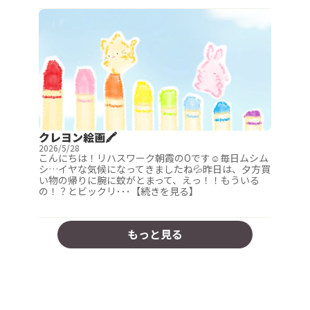
クレヨン絵画🖍
2026/5/28
こんにちは！リハスワーク朝霞のOです☺毎日ムシム
シ…イヤな気候になってきましたね💦昨日は、夕方買
い物の帰りに腕に蚊がとまって、えっ！！もういる
の！？とビックリ･･･【続きを見る】
もっと見る